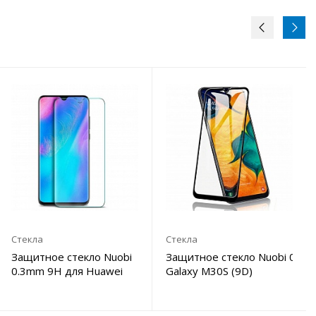
Стекла
Стекла
3mm 9H для Honor
Защитное стекло Nuobi
Защитное стекло Nuobi 0.3m
0.3mm 9H для Huawei
Galaxy M30S (9D)
P30 (Анти-отпечаток)