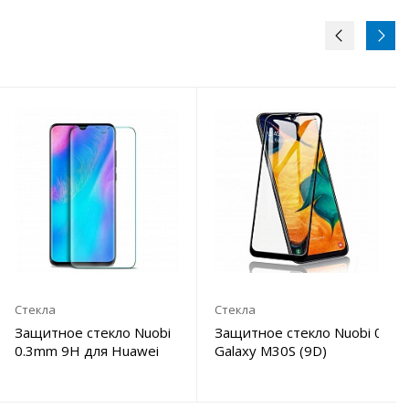
Стекла
Стекла
3mm 9H для Honor
Защитное стекло Nuobi
Защитное стекло Nuobi 0.3m
0.3mm 9H для Huawei
Galaxy M30S (9D)
P30 (Анти-отпечаток)