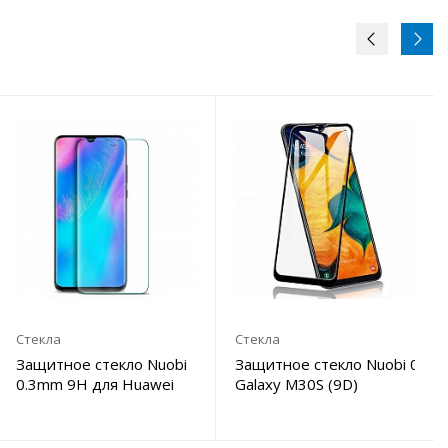
Стекла
Стекла
3mm 9H для Honor
Защитное стекло Nuobi
Защитное стекло Nuobi 0.3m
0.3mm 9H для Huawei
Galaxy M30S (9D)
P30 (Анти-отпечаток)