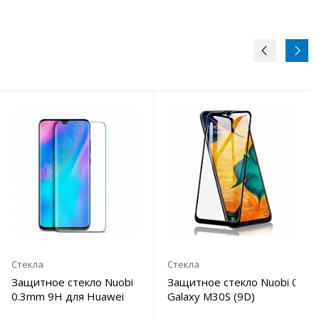
Стекла
Стекла
3mm 9H для Honor
Защитное стекло Nuobi
Защитное стекло Nuobi 0.3m
0.3mm 9H для Huawei
Galaxy M30S (9D)
P30 (Анти-отпечаток)