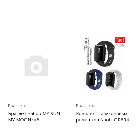
Браслеты
Браслеты
Браслет набор MY SUN
Комплект силиконовых
MY MOON ч/б
ремешков Nuobi OR694
3в1 (20 мм) для Xiaomi,
Huawei, Samsung, Garmin