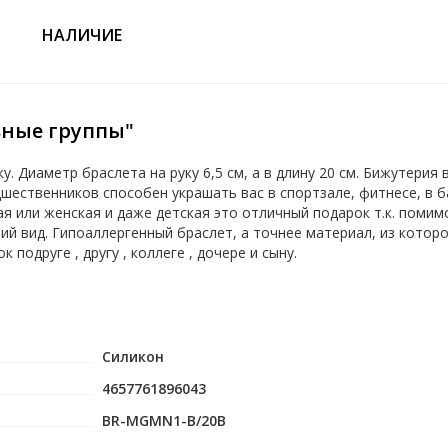
НАЛИЧИЕ
ьные группы"
 Диаметр браслета на руку 6,5 см, а в длину 20 см. Бижутерия 
шественников способен украшать вас в спортзале, фитнесе, в ба
я или женская и даже детская это отличный подарок т.к. помим
й вид. Гипоаллергенный браслет, а точнее материал, из которо
подруге , другу , коллеге , дочере и сыну.
Силикон
4657761896043
BR-MGMN1-B/20B